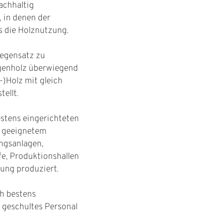
achhaltig
 in denen der
s die Holznutzung.
egensatz zu
genholz überwiegend
-)Holz mit gleich
tellt.
stens eingerichteten
t geeignetem
ungsanlagen,
e, Produktionshallen
ung produziert.
h bestens
 geschultes Personal