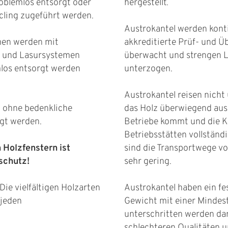
oblemlos entsorgt oder
hergestellt.
cling zugeführt werden.
Austrokantel werden konti
men werden mit
akkreditierte Prüf- und 
- und Lasursystemen
überwacht und strengen 
mlos entsorgt werden
unterzogen.
Austrokantel reisen nicht 
n ohne bedenkliche
das Holz überwiegend au
gt werden.
Betriebe kommt und die K
Betriebsstätten vollständ
n Holzfenstern ist
sind die Transportwege 
schutz!
sehr gering.
 Die vielfältigen Holzarten
Austrokantel haben ein fe
 jeden
Gewicht mit einer Mindest
unterschritten werden dar
schlechteren Qualitäten u