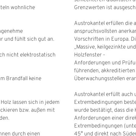
tteln wohnliche
Grenzwerten ist ausgesch
Austrokantel erfüllen die 
 angenehme
anspruchsvollsten anerka
 und fühlt sich gut an.
Vorschriften in Europa. Di
„Massive, keilgezinkte und 
ich nicht elektrostatisch
Holzfenster -
Anforderungen und Prüfu
führenden, akkreditierten
im Brandfall keine
Überwachungsstellen erar
Austrokantel erfüllt auch 
Holz lassen sich in jedem
Extrembedingungen beste
ackieren bzw. außen mit
wurde bestätigt, dass die
iden.
Anforderungen einer dire
Extrembedingungen (unte
nnen durch einen
45° und direkt nach Süde