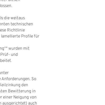
lossen.
als die weitaus
nnten technischen
ese Richtlinie
lamellierte Profile für
ng“" wurden mit
 Prüf- und
beitet.
unter
 Anforderungen. So
 Keilzinkung den
kten Bewitterung in
r einer Neigung von
n ausgerichtet) auch