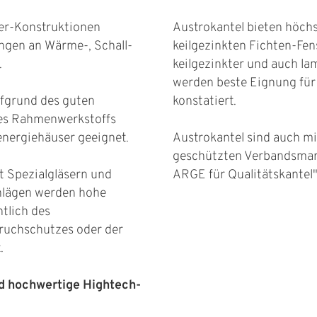
er-Konstruktionen
Austrokantel bieten höchs
ungen an Wärme-, Schall-
keilgezinkten Fichten-Fen
.
keilgezinkter und auch la
werden beste Eignung für
ufgrund des guten
konstatiert.
s Rahmenwerkstoffs
energiehäuser geeignet.
Austrokantel sind auch mi
geschützten Verbandsmark
t Spezialgläsern und
ARGE für Qualitätskantel
hlägen werden hohe
tlich des
ruchschutzes oder der
.
nd hochwertige Hightech-