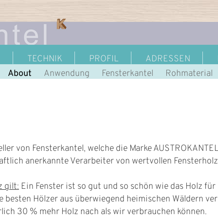
|
|
|
|
T
TECHNIK
PROFIL
ADRESSEN
About
Anwendung
Fensterkantel
Rohmaterial
eller von Fensterkantel, welche die Marke AUSTROKANTEL 
ftlich anerkannte Verarbeiter von wertvollen Fensterholz
 gilt:
Ein Fenster ist so gut und so schön wie das Holz für 
ie besten Hölzer aus überwiegend heimischen Wäldern ve
rlich 30 % mehr Holz nach als wir verbrauchen können.