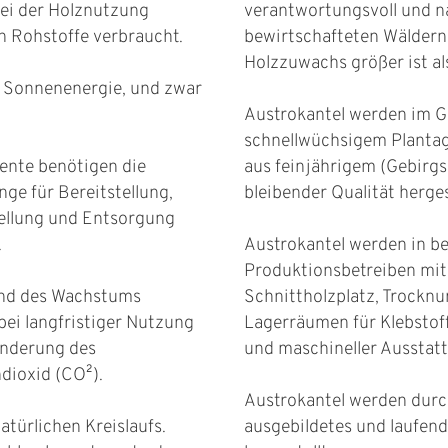
ei der Holznutzung
verantwortungsvoll und n
n Rohstoffe verbraucht.
bewirtschafteten Wäldern,
Holzzuwachs größer ist al
h Sonnenenergie, und zwar
Austrokantel werden im G
schnellwüchsigem Planta
ente benötigen die
aus feinjährigem (Gebirgs
ge für Bereitstellung,
bleibender Qualität herges
tellung und Entsorgung
.
Austrokantel werden in be
Produktionsbetreiben mi
end des Wachstums
Schnittholzplatz, Trockn
bei langfristiger Nutzung
Lagerräumen für Klebstoff
inderung des
und maschineller Ausstatt
dioxid (CO²).
Austrokantel werden durc
natürlichen Kreislaufs.
ausgebildetes und laufend