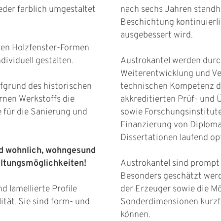
der farblich umgestaltet
nach sechs Jahren standhä
Beschichtung kontinuierl
ausgebessert wird.
chen Holzfenster-Formen
dividuell gestalten.
Austrokantel werden durc
Weiterentwicklung und Ve
ufgrund des historischen
technischen Kompetenz d
rnen Werkstoffs die
akkreditierten Prüf- und
 für die Sanierung und
sowie Forschungsinstitut
Finanzierung von Diploma
Dissertationen laufend op
ind wohnlich, wohngesund
altungsmöglichkeiten!
Austrokantel sind prompt 
Besonders geschätzt werd
d lamellierte Profile
der Erzeuger sowie die Mög
ität. Sie sind form- und
Sonderdimensionen kurzfri
können.